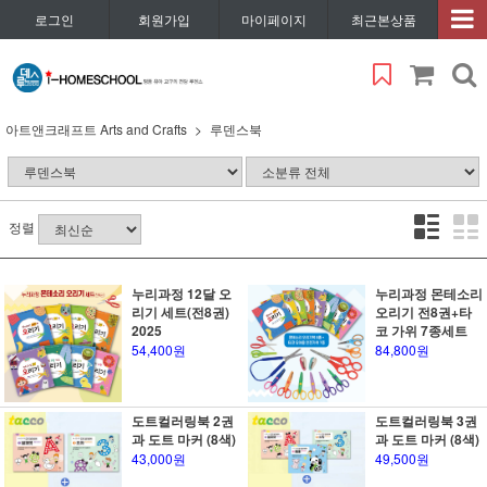
로그인
회원가입
마이페이지
최근본상품
아트앤크래프트 Arts and Crafts
루덴스북
정렬
누리과정 12달 오
누리과정 몬테소리
리기 세트(전8권)
오리기 전8권+타
2025
코 가위 7종세트
54,400원
84,800원
도트컬러링북 2권
도트컬러링북 3권
과 도트 마커 (8색)
과 도트 마커 (8색)
43,000원
49,500원