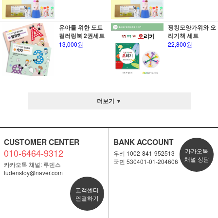
유아를 위한 도트
핑킹모양가위와 오
컬러링북 2권세트
리기책 세트
13,000원
22,800원
더보기 ▼
CUSTOMER CENTER
BANK ACCOUNT
010-6464-9312
카카오톡
우리 1002-841-952513
채널 상담
국민 530401-01-204606
카카오톡 채널: 루덴스
ludenstoy@naver.com
고객센터
연결하기