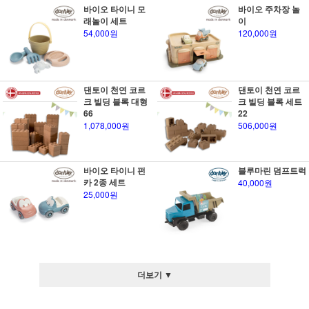
바이오 타이니 모
바이오 주차장 놀
래놀이 세트
이
54,000원
120,000원
댄토이 천연 코르
댄토이 천연 코르
크 빌딩 블록 대형
크 빌딩 블록 세트
66
22
1,078,000원
506,000원
바이오 타이니 펀
블루마린 덤프트럭
카 2종 세트
40,000원
25,000원
더보기 ▼