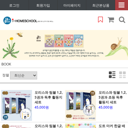
로그인
회원가입
마이페이지
최근본상품
BOOK
정렬
오리스와 팀블 1,2,
오리스와 팀블 1,2,
3권과 독후 활동지
3권과 초등 독후
세트
활동지 세트
45,000원
45,000원
오리스와 팀블 1,2,
도트 마커 한글 배