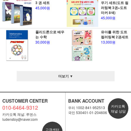
3 권 세트
우기 세트(도트 컬
러링북 3권+도트
45,000원
마커 8색)
45,000원
폴리드론으로 배우
유아를 위한 도트
는 수학
컬러링북 2권세트
30,000원
13,000원
더보기 ▼
CUSTOMER CENTER
BANK ACCOUNT
010-6464-9312
카카오톡
우리 1002-841-952513
채널 상담
국민 530401-01-204606
카카오톡 채널: 루덴스
ludenstoy@naver.com
고객센터