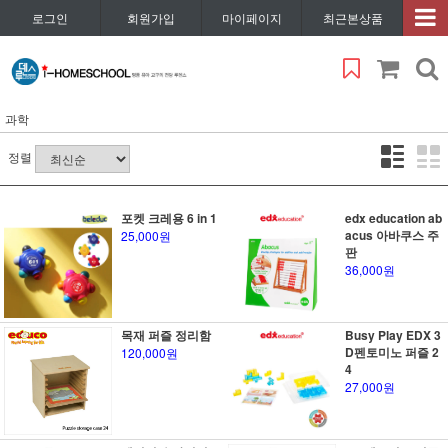
로그인
회원가입
마이페이지
최근본상품
과학
정렬
포켓 크레용 6 in 1
edx education ab
acus 아바쿠스 주
25,000원
판
36,000원
목재 퍼즐 정리함
Busy Play EDX 3
D펜토미노 퍼즐 2
120,000원
4
27,000원