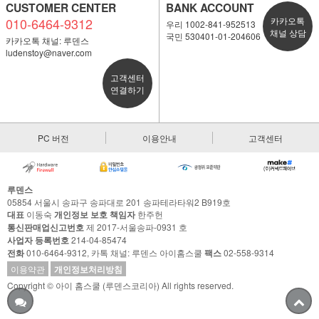
CUSTOMER CENTER
BANK ACCOUNT
010-6464-9312
카카오톡
우리 1002-841-952513
채널 상담
국민 530401-01-204606
카카오톡 채널: 루덴스
ludenstoy@naver.com
고객센터
연결하기
PC 버전
이용안내
고객센터
루덴스
05854 서울시 송파구 송파대로 201 송파테라타워2 B919호
대표
이동숙
개인정보 보호 책임자
한주헌
통신판매업신고번호
제 2017-서울송파-0931 호
사업자 등록번호
214-04-85474
전화
010-6464-9312, 카톡 채널: 루덴스 아이홈스쿨
팩스
02-558-9314
이용약관
개인정보처리방침
Copyright © 아이 홈스쿨 (루덴스코리아) All rights reserved.