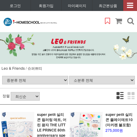
로그인
회원가입
마이페이지
최근본상품
Leo & Friends / 슈퍼쁘띠
정렬
super petit 실리
super petit 실리
콘 컬러링 매트, 어
콘 플레이매트10
린 왕자 THE LITT
(마커펜 불포함)
LE PRINCE 80th
275,000원
anniversary spe