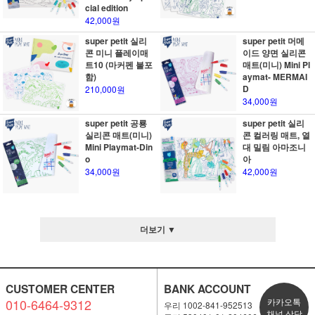
cial edition
42,000원
super petit 실리
super petit 머메
콘 미니 플레이매
이드 양면 실리콘
트10 (마커펜 불포
매트(미니) Mini Pl
함)
aymat- MERMAI
D
210,000원
34,000원
super petit 공룡
super petit 실리
실리콘 매트(미니)
콘 컬러링 매트, 열
Mini Playmat-Din
대 밀림 아마조니
o
아
34,000원
42,000원
더보기 ▼
CUSTOMER CENTER
BANK ACCOUNT
010-6464-9312
카카오톡
우리 1002-841-952513
채널 상담