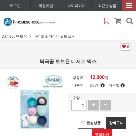
로그인
회원가입
마이페이지
최근본상품
Dantoy / 댄토이
바이오 & 타이니 & 토브욘
0
북극곰 토브욘 디저트 믹스
12,000
상품가
원
배송비
(조건)
지역별
수량
관심상품
장바구니
구매하기