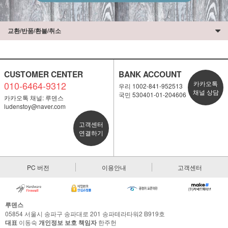
교환/반품/환불/취소
CUSTOMER CENTER
BANK ACCOUNT
010-6464-9312
카카오톡
우리 1002-841-952513
채널 상담
국민 530401-01-204606
카카오톡 채널: 루덴스
ludenstoy@naver.com
고객센터
연결하기
PC 버전
이용안내
고객센터
루덴스
05854 서울시 송파구 송파대로 201 송파테라타워2 B919호
대표
이동숙
개인정보 보호 책임자
한주헌