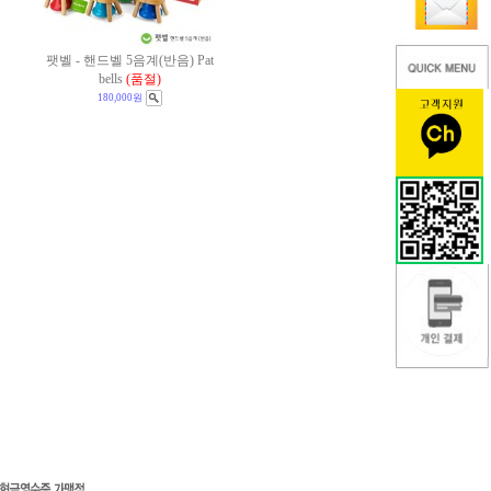
팻벨 - 핸드벨 5음계(반음) Pat
bells
(품절)
180,000원