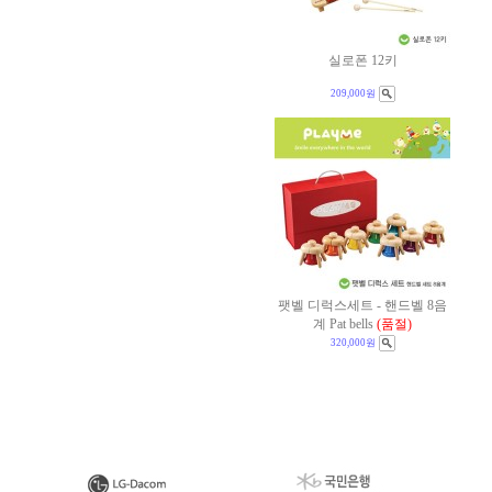
실로폰 12키
209,000원
팻벨 디럭스세트 - 핸드벨 8음
계 Pat bells
(품절)
320,000원