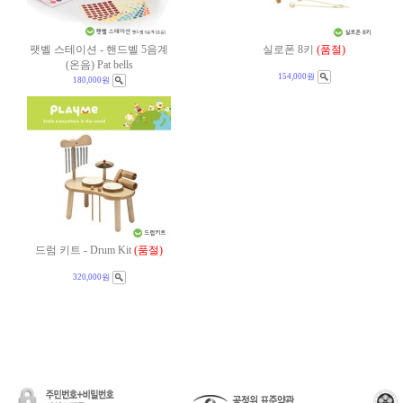
팻벨 스테이션 - 핸드벨 5음계
실로폰 8키
(품절)
(온음) Pat bells
154,000원
180,000원
드럼 키트 - Drum Kit
(품절)
320,000원