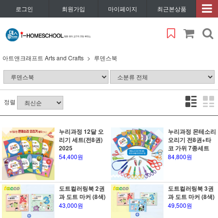
로그인
회원가입
마이페이지
최근본상품
아트앤크래프트 Arts and Crafts
루덴스북
정렬
누리과정 12달 오
누리과정 몬테소리
리기 세트(전8권)
오리기 전8권+타
2025
코 가위 7종세트
54,400원
84,800원
도트컬러링북 2권
도트컬러링북 3권
과 도트 마커 (8색)
과 도트 마커 (8색)
43,000원
49,500원