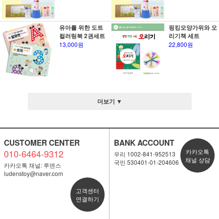
유아를 위한 도트
핑킹모양가위와 오
컬러링북 2권세트
리기책 세트
13,000원
22,800원
더보기 ▼
CUSTOMER CENTER
BANK ACCOUNT
010-6464-9312
카카오톡
우리 1002-841-952513
채널 상담
국민 530401-01-204606
카카오톡 채널: 루덴스
ludenstoy@naver.com
고객센터
연결하기